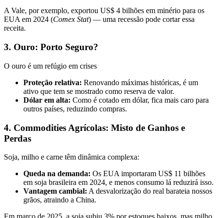
A Vale, por exemplo, exportou US$ 4 bilhões em minério para os
EUA em 2024 (
Comex Stat
) — uma recessão pode cortar essa
receita.
3. Ouro: Porto Seguro?
O ouro é um refúgio em crises
Proteção relativa:
Renovando máximas históricas, é um
ativo que tem se mostrado como reserva de valor.
Dólar em alta:
Como é cotado em dólar, fica mais caro para
outros países, reduzindo compras.
4. Commodities Agrícolas: Misto de Ganhos e
Perdas
Soja, milho e carne têm dinâmica complexa:
Queda na demanda:
Os EUA importaram US$ 11 bilhões
em soja brasileira em 2024, e menos consumo lá reduzirá isso.
Vantagem cambial:
A desvalorização do real barateia nossos
grãos, atraindo a China.
Em março de 2025, a soja subiu 3% por estoques baixos, mas milho