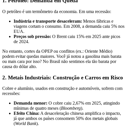
1. Petróleo: Demanda em Queda
O petróleo é um termômetro da economia. Em uma recessão:
Indústria e transporte desaceleram:
Menos fábricas e
viagens cortam o consumo. Em 2008, a demanda caiu 5% nos
EUA.
Preços sob pressão:
O Brent caiu 15% em 2025 ante picos
de 2024.
No entanto, cortes da OPEP ou conflitos (ex.: Oriente Médio)
podem evitar quedas maiores. Você já notou a gasolina mais barata
ou mais cara por isso? No Brasil não sentimos ela tão barata por
causa do dólar alto.
2. Metais Industriais: Construção e Carros em Risco
Cobre e alumínio, usados em construção e automóveis, sofrem com
recessões:
Demanda menor:
O cobre caiu 2,67% em 2025, atingindo
mínimas de quatro meses (
Bloomberg
).
Efeito China:
A desaceleração chinesa amplifica o impacto,
já que ambos os países consomem 50% dos metais globais
(
World Bank
).