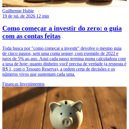
Guilherme Hubie
19 de jul. de 2026
12 min
Como começar a investir do zero: o guia
com as contas feitas
Toda busca por "como começar a investir" devolve o mesmo guia
de cinco passos, sem uma conta sequer, com exemplo de 2022 e
juros de 5% ao ano. Aqui cada passo termina numa calculadora com
a taxa de hoje: quanto dinheiro você precisa de verdade (a resposta é
R$ 1, com o Tesouro Reserva), a ordem certa de decisões e os
números vivos que sustentam cada uma.
Finanças
Investimentos