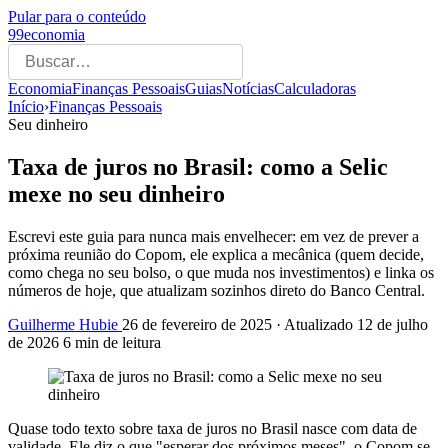
Pular para o conteúdo
99economia
Economia
Finanças Pessoais
Guias
Notícias
Calculadoras
Início
›
Finanças Pessoais
Seu dinheiro
Taxa de juros no Brasil: como a Selic
mexe no seu dinheiro
Escrevi este guia para nunca mais envelhecer: em vez de prever a
próxima reunião do Copom, ele explica a mecânica (quem decide,
como chega no seu bolso, o que muda nos investimentos) e linka os
números de hoje, que atualizam sozinhos direto do Banco Central.
Guilherme Hubie
26 de fevereiro de 2025
· Atualizado
12 de julho
de 2026
6 min de leitura
Quase todo texto sobre taxa de juros no Brasil nasce com data de
validade. Ele diz o que "esperar dos próximos meses", o Copom se