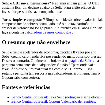
Selic e CDI são a mesma coisa?
Não, mas andam juntas. O CDI
costuma ficar um décimo abaixo da Selic. Para efeito prático de
investidor pessoa física, acompanham-se.
Juros simples e compostos?
Simples incide só sobre o valor inicial;
composto incide sobre o acumulado, e é o que faz patrimônio
crescer de verdade no longo prazo. A diferença em 10 anos é brutal:
faça a conta na
calculadora de juros compostos
.
O resumo que não envelhece
Selic é freio e acelerador da economia, decidida 8 vezes por ano.
Sobe: crédito caro, renda fixa pós rendendo mais, bolsa sob pressão.
Desce: o contrário. O número de hoje está na
página da Selic
, e a
pergunta certa antes de qualquer decisão não é "para onde vai a
taxa", é "o que o juro real atual faz com o MEU prazo". Essa
segunda pergunta tem resposta nas calculadoras; a primeira, nem o
Copom sabe com certeza.
Fontes e referências
Banco Central do Brasil: Taxa Selic (definição e série oficial)
Banco Central do Brasil: Copom (calendário de reuniões,