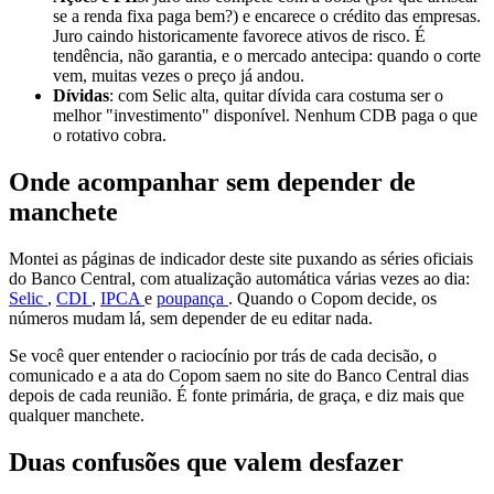
se a renda fixa paga bem?) e encarece o crédito das empresas.
Juro caindo historicamente favorece ativos de risco. É
tendência, não garantia, e o mercado antecipa: quando o corte
vem, muitas vezes o preço já andou.
Dívidas
: com Selic alta, quitar dívida cara costuma ser o
melhor "investimento" disponível. Nenhum CDB paga o que
o rotativo cobra.
Onde acompanhar sem depender de
manchete
Montei as páginas de indicador deste site puxando as séries oficiais
do Banco Central, com atualização automática várias vezes ao dia:
Selic
,
CDI
,
IPCA
e
poupança
. Quando o Copom decide, os
números mudam lá, sem depender de eu editar nada.
Se você quer entender o raciocínio por trás de cada decisão, o
comunicado e a ata do Copom saem no site do Banco Central dias
depois de cada reunião. É fonte primária, de graça, e diz mais que
qualquer manchete.
Duas confusões que valem desfazer