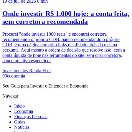
19 de jul. de 2026
8 min
Onde investir R$ 1.000 hoje: a conta feita,
sem corretora recomendada
Procurei "onde investir 1000 reais" e encontrei corretora
recomendando o próprio CDB, banco recomendando o próprio
CDB, e uma página com oito links de afiliado atrás da mesma
pergunta. Aqui mostro a ordem de decisão que resolve isso, com a
conta líquida de hoje nas ferramentas do site, sem citar corretora,
banco ou ativo específico.
Investimentos
Renda Fixa
99economia
Seu Guia para Investir e Entender a Economia
Navegar
Início
Economia
Finanças Pessoais
Guias
Notícias