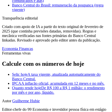
comunicados e atas)
Banco Central do Brasil: remuneração da poupança (regra
vigente)
Transparência editorial
Criado com apoio de IA a partir do texto original de fevereiro de
2025 (que continha previsões datadas, removidas). Regras e
mecânica verificadas nas fontes primárias do Banco Central
linkadas. Revisado e aprovado pelo editor antes da publicação.
Economia
Finanças
Ferramentas vivas
Calcule com os números de hoje
Selic hoje
A taxa vigente, atualizada automaticamente do
Banco Central.
IPCA
A inflação oficial, acumulada em 12 meses e no mês.
Quanto rende hoje
De R$ 100 a R$ 1 milhão: o rendimento
por mês e por ano, líquido.
Autor
Guilherme Hubie
Editor-chefe do 99 Economia e investidor pessoa física em estágio