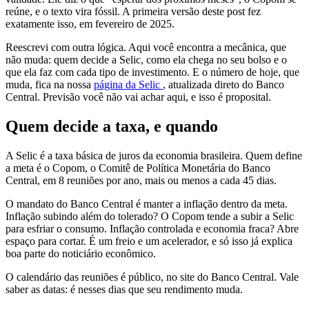
reúne, e o texto vira fóssil. A primeira versão deste post fez
exatamente isso, em fevereiro de 2025.
Reescrevi com outra lógica. Aqui você encontra a mecânica, que
não muda: quem decide a Selic, como ela chega no seu bolso e o
que ela faz com cada tipo de investimento. E o número de hoje, que
muda, fica na nossa
página da Selic
, atualizada direto do Banco
Central. Previsão você não vai achar aqui, e isso é proposital.
Quem decide a taxa, e quando
A Selic é a taxa básica de juros da economia brasileira. Quem define
a meta é o Copom, o Comitê de Política Monetária do Banco
Central, em 8 reuniões por ano, mais ou menos a cada 45 dias.
O mandato do Banco Central é manter a inflação dentro da meta.
Inflação subindo além do tolerado? O Copom tende a subir a Selic
para esfriar o consumo. Inflação controlada e economia fraca? Abre
espaço para cortar. É um freio e um acelerador, e só isso já explica
boa parte do noticiário econômico.
O calendário das reuniões é público, no site do Banco Central. Vale
saber as datas: é nesses dias que seu rendimento muda.