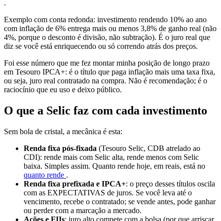
.
Exemplo com conta redonda: investimento rendendo 10% ao ano
com inflação de 6% entrega mais ou menos 3,8% de ganho real (não
4%, porque o desconto é divisão, não subtração). É o juro real que
diz se você está enriquecendo ou só correndo atrás dos preços.
Foi esse número que me fez montar minha posição de longo prazo
em Tesouro IPCA+: é o título que paga inflação mais uma taxa fixa,
ou seja, juro real contratado na compra. Não é recomendação; é o
raciocínio que eu uso e deixo público.
O que a Selic faz com cada investimento
Sem bola de cristal, a mecânica é esta:
Renda fixa pós-fixada
(Tesouro Selic, CDB atrelado ao
CDI): rende mais com Selic alta, rende menos com Selic
baixa. Simples assim. Quanto rende hoje, em reais, está no
quanto rende
.
Renda fixa prefixada e IPCA+
: o preço desses títulos oscila
com as EXPECTATIVAS de juros. Se você leva até o
vencimento, recebe o contratado; se vende antes, pode ganhar
ou perder com a marcação a mercado.
Ações e FIIs
: juro alto compete com a bolsa (por que arriscar