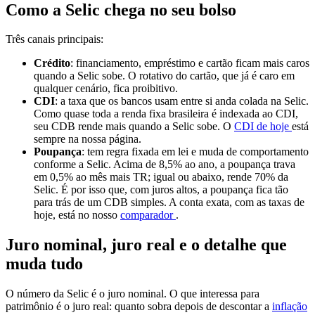
Como a Selic chega no seu bolso
Três canais principais:
Crédito
: financiamento, empréstimo e cartão ficam mais caros
quando a Selic sobe. O rotativo do cartão, que já é caro em
qualquer cenário, fica proibitivo.
CDI
: a taxa que os bancos usam entre si anda colada na Selic.
Como quase toda a renda fixa brasileira é indexada ao CDI,
seu CDB rende mais quando a Selic sobe. O
CDI de hoje
está
sempre na nossa página.
Poupança
: tem regra fixada em lei e muda de comportamento
conforme a Selic. Acima de 8,5% ao ano, a poupança trava
em 0,5% ao mês mais TR; igual ou abaixo, rende 70% da
Selic. É por isso que, com juros altos, a poupança fica tão
para trás de um CDB simples. A conta exata, com as taxas de
hoje, está no nosso
comparador
.
Juro nominal, juro real e o detalhe que
muda tudo
O número da Selic é o juro nominal. O que interessa para
patrimônio é o juro real: quanto sobra depois de descontar a
inflação