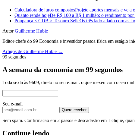
Calculadora de juros compostos
Projete aportes mensais e veja o
Quanto rende hoje
De R$ 100 a R$ 1 milhão: o rendimento por m
Poupança × CDB × Tesouro Selic
Os três lado a lado com as t
Autor
Guilherme Hubie
Editor-chefe do 99 Economia e investidor pessoa física em estágio in
Artigos de Guilherme Hubie →
99 segundos
A semana da economia em 99 segundos
Toda sexta às 9h09, direto no seu e-mail: o que mexeu com o seu dinh
Seu e-mail
Quero receber
Sem spam. Confirmação em 2 passos e descadastro em 1 clique, quand
Continue lendo