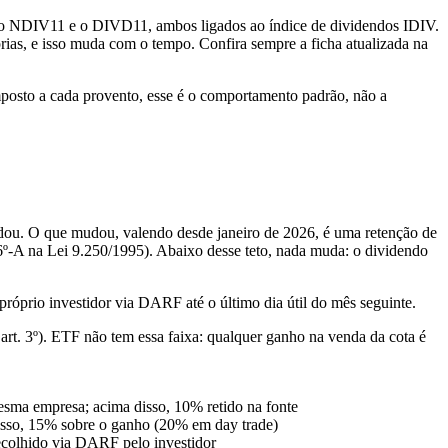
6: o NDIV11 e o DIVD11, ambos ligados ao índice de dividendos IDIV.
rias, e isso muda com o tempo. Confira sempre a ficha atualizada na
mposto a cada provento, esse é o comportamento padrão, não a
udou. O que mudou, valendo desde janeiro de 2026, é uma retenção de
-A na Lei 9.250/1995). Abaixo desse teto, nada muda: o dividendo
próprio investidor via DARF até o último dia útil do mês seguinte.
rt. 3º). ETF não tem essa faixa: qualquer ganho na venda da cota é
esma empresa; acima disso, 10% retido na fonte
disso, 15% sobre o ganho (20% em day trade)
recolhido via DARF pelo investidor