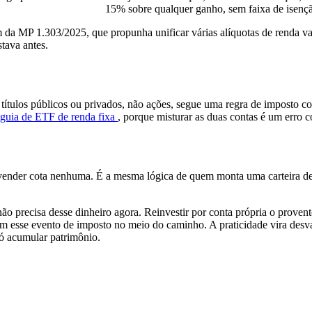
15% sobre qualquer ganho, sem faixa de isenç
 da MP 1.303/2025, que propunha unificar várias alíquotas de renda va
tava antes.
 títulos públicos ou privados, não ações, segue uma regra de imposto co
guia de ETF de renda fixa
, porque misturar as duas contas é um erro
vender cota nenhuma. É a mesma lógica de quem monta uma carteira de 
não precisa desse dinheiro agora. Reinvestir por conta própria o prov
sem esse evento de imposto no meio do caminho. A praticidade vira de
só acumular patrimônio.