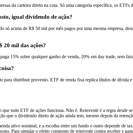
sas da carteira direto na cota. Só uma categoria específica, os ETFs de
sto, igual dividendo de ação?
ndo só acima de R$ 50 mil por mês pagos por uma mesma empresa, desde
$ 20 mil das ações?
o paga 15% sobre qualquer ganho de venda, 20% em day trade, sem faix
coisa?
a distribuir provento. ETF de renda fixa replica títulos de dívida e 
ue todo ETF de ações funciona. Não é. Reinvestir é a regra desde sem
nção que o dividendo direto de ação ainda tem, mesmo depois da retenç
enda ativo nominal, e a escolha entre um fundo e outro depende de tax
sto. Para simular o efeito composto de reinvestir contra receber e gast