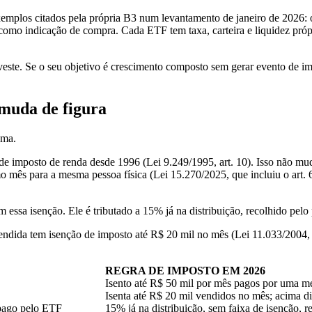
exemplos citados pela própria B3 num levantamento de janeiro de 202
como indicação de compra. Cada ETF tem taxa, carteira e liquidez próp
veste. Se o seu objetivo é crescimento composto sem gerar evento de i
muda de figura
ema.
 de imposto de renda desde 1996 (Lei 9.249/1995, art. 10). Isso não m
 para a mesma pessoa física (Lei 15.270/2025, que incluiu o art. 6º
essa isenção. Ele é tributado a 15% já na distribuição, recolhido pelo 
ndida tem isenção de imposto até R$ 20 mil no mês (Lei 11.033/2004, a
REGRA DE IMPOSTO EM 2026
Isento até R$ 50 mil por mês pagos por uma m
Isenta até R$ 20 mil vendidos no mês; acima 
pago pelo ETF
15% já na distribuição, sem faixa de isenção, 