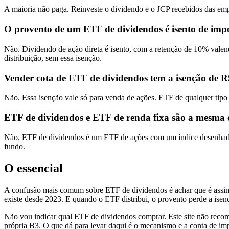
A maioria não paga. Reinveste o dividendo e o JCP recebidos das empre
O provento de um ETF de dividendos é isento de impo
Não. Dividendo de ação direta é isento, com a retenção de 10% vale
distribuição, sem essa isenção.
Vender cota de ETF de dividendos tem a isenção de R
Não. Essa isenção vale só para venda de ações. ETF de qualquer tip
ETF de dividendos e ETF de renda fixa são a mesma 
Não. ETF de dividendos é um ETF de ações com um índice desenhado par
fundo.
O essencial
A confusão mais comum sobre ETF de dividendos é achar que é assim q
existe desde 2023. E quando o ETF distribui, o provento perde a ise
Não vou indicar qual ETF de dividendos comprar. Este site não recom
própria B3. O que dá para levar daqui é o mecanismo e a conta de impo