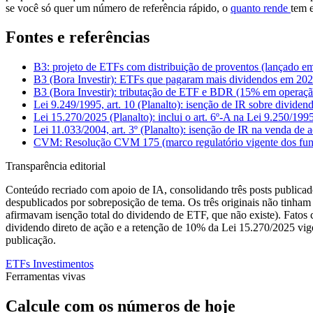
se você só quer um número de referência rápido, o
quanto rende
tem e
Fontes e referências
B3: projeto de ETFs com distribuição de proventos (lançado em 
B3 (Bora Investir): ETFs que pagaram mais dividendos em 2
B3 (Bora Investir): tributação de ETF e BDR (15% em operaç
Lei 9.249/1995, art. 10 (Planalto): isenção de IR sobre dividen
Lei 15.270/2025 (Planalto): inclui o art. 6º-A na Lei 9.250/1
Lei 11.033/2004, art. 3º (Planalto): isenção de IR na venda de 
CVM: Resolução CVM 175 (marco regulatório vigente dos fundo
Transparência editorial
Conteúdo recriado com apoio de IA, consolidando três posts publicad
despublicados por sobreposição de tema. Os três originais não tinham
afirmavam isenção total do dividendo de ETF, que não existe). Fatos c
dividendo direto de ação e a retenção de 10% da Lei 15.270/2025 vig
publicação.
ETFs
Investimentos
Ferramentas vivas
Calcule com os números de hoje