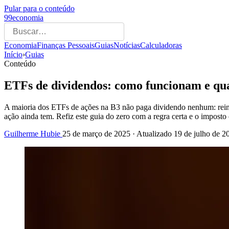
Pular para o conteúdo
99economia
Economia
Finanças Pessoais
Guias
Notícias
Calculadoras
Início
›
Guias
Conteúdo
ETFs de dividendos: como funcionam e qu
A maioria dos ETFs de ações na B3 não paga dividendo nenhum: reinve
ação ainda tem. Refiz este guia do zero com a regra certa e o impost
Guilherme Hubie
25 de março de 2025
· Atualizado
19 de julho de 2