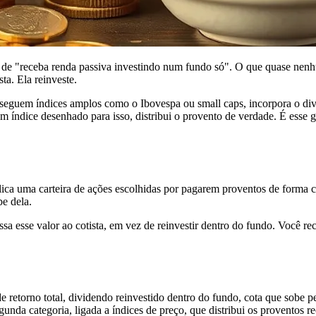
 de "receba renda passiva investindo num fundo só". O que quase nenhum
a. Ela reinveste.
guem índices amplos como o Ibovespa ou small caps, incorpora o divid
m índice desenhado para isso, distribui o provento de verdade. É esse
lica uma carteira de ações escolhidas por pagarem proventos de forma co
be dela.
esse valor ao cotista, em vez de reinvestir dentro do fundo. Você rece
retorno total, dividendo reinvestido dentro do fundo, cota que sobe pe
nda categoria, ligada a índices de preço, que distribui os proventos re