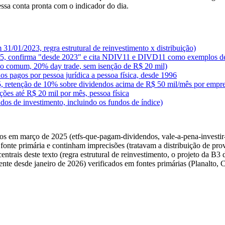
ssa conta pronta com o indicador do dia.
31/01/2023, regra estrutural de reinvestimento x distribuição)
025, confirma "desde 2023" e cita NDIV11 e DIVD11 como exemplos d
ão comum, 20% day trade, sem isenção de R$ 20 mil)
dos pagos por pessoa jurídica a pessoa física, desde 1996
995, retenção de 10% sobre dividendos acima de R$ 50 mil/mês por empr
ações até R$ 20 mil por mês, pessoa física
s de investimento, incluindo os fundos de índice)
os em março de 2025 (etfs-que-pagam-dividendos, vale-a-pena-investir
 fonte primária e continham imprecisões (tratavam a distribuição de pr
entrais deste texto (regra estrutural de reinvestimento, o projeto da B
ente desde janeiro de 2026) verificados em fontes primárias (Planalto