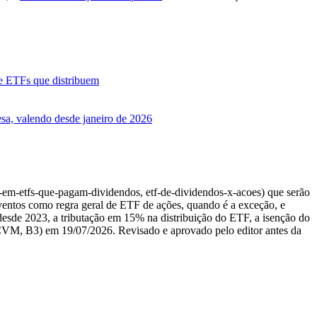
e ETFs que distribuem
esa, valendo desde janeiro de 2026
-em-etfs-que-pagam-dividendos, etf-de-dividendos-x-acoes) que serão
oventos como regra geral de ETF de ações, quando é a exceção, e
3 desde 2023, a tributação em 15% na distribuição do ETF, a isenção do
, CVM, B3) em 19/07/2026. Revisado e aprovado pelo editor antes da