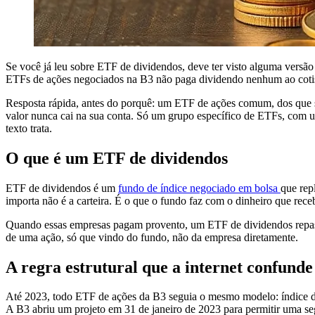
Se você já leu sobre ETF de dividendos, deve ter visto alguma versão
ETFs de ações negociados na B3 não paga dividendo nenhum ao cotist
Resposta rápida, antes do porquê: um ETF de ações comum, dos que se
valor nunca cai na sua conta. Só um grupo específico de ETFs, com u
texto trata.
O que é um ETF de dividendos
ETF de dividendos é um
fundo de índice negociado em bolsa
que rep
importa não é a carteira. É o que o fundo faz com o dinheiro que rece
Quando essas empresas pagam provento, um ETF de dividendos repassa 
de uma ação, só que vindo do fundo, não da empresa diretamente.
A regra estrutural que a internet confunde
Até 2023, todo ETF de ações da B3 seguia o mesmo modelo: índice de 
A B3 abriu um projeto em 31 de janeiro de 2023 para permitir uma segu