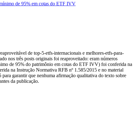
to mínimo de 95% em cotas do ETF IVV
aproveitável de top-5-etfs-internacionais e melhores-etfs-para-
do nos três posts originais foi reaproveitado: eram números
mínimo de 95% do patrimônio em cotas do ETF IVV) foi conferida na
erida na Instrução Normativa RFB nº 1.585/2015 e no material
 para garantir que nenhuma afirmação qualitativa do texto sobre
antes da publicação.