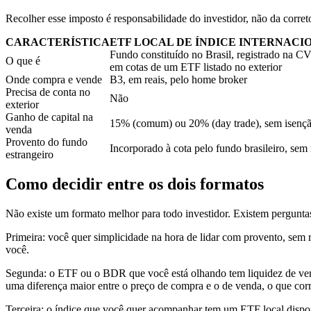
Recolher esse imposto é responsabilidade do investidor, não da corre
CARACTERÍSTICA
ETF LOCAL DE ÍNDICE INTERNACI
Fundo constituído no Brasil, registrado na C
O que é
em cotas de um ETF listado no exterior
Onde compra e vende
B3, em reais, pelo home broker
Precisa de conta no
Não
exterior
Ganho de capital na
15% (comum) ou 20% (day trade), sem isençã
venda
Provento do fundo
Incorporado à cota pelo fundo brasileiro, sem 
estrangeiro
Como decidir entre os dois formatos
Não existe um formato melhor para todo investidor. Existem perguntas
Primeira: você quer simplicidade na hora de lidar com provento, sem 
você.
Segunda: o ETF ou o BDR que você está olhando tem liquidez de ve
uma diferença maior entre o preço de compra e o de venda, o que corr
Terceira: o índice que você quer acompanhar tem um ETF local dispon