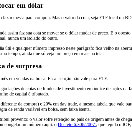
tocar em dólar
em faz remessa para comprar. Mas o valor da cota, seja ETF local ou B
 ainda assim faz sua cota se mover se o dólar mudar de preço. E o opost
inal, nunca um isolado do outro.
dia útil e qualquer número impresso neste parágrafo fica velho na aber
mo tempo, ainda que só veja um preço em reais na tela.
a de surpresa
 mês em vendas na bolsa. Essa isenção não vale para ETF.
negociações de cotas de fundos de investimento em índice de ações da 
ho de capital é tributado.
ferente da compra) e 20% em day trade, a mesma tabela que vale para 
a de renda variável em bolsa, sem faixa isenta.
ui provento: o valor sofre retenção no país de origem antes de chegar
ou congelar um número aqui: o
Decreto 6.306/2007
, que regula o IOF,