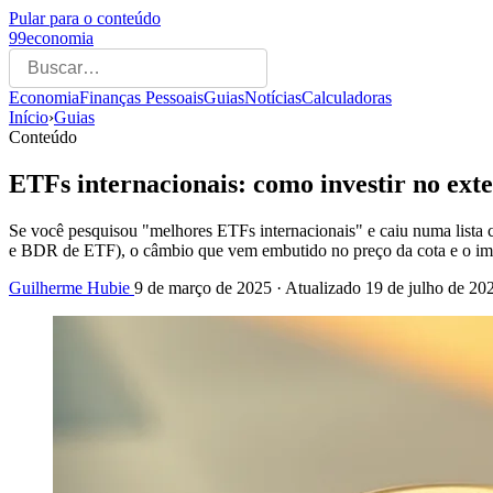
Pular para o conteúdo
99economia
Economia
Finanças Pessoais
Guias
Notícias
Calculadoras
Início
›
Guias
Conteúdo
ETFs internacionais: como investir no exte
Se você pesquisou "melhores ETFs internacionais" e caiu numa lista c
e BDR de ETF), o câmbio que vem embutido no preço da cota e o im
Guilherme Hubie
9 de março de 2025
· Atualizado
19 de julho de 20