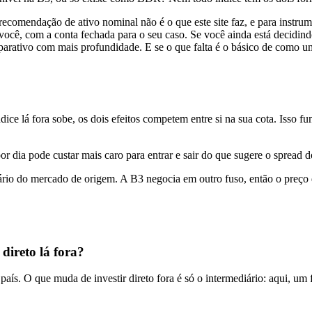
omendação de ativo nominal não é o que este site faz, e para instrume
você, com a conta fechada para o seu caso. Se você ainda está decidin
mparativo com mais profundidade. E se o que falta é o básico de como 
ce lá fora sobe, os dois efeitos competem entre si na sua cota. Isso fun
 pode custar mais caro para entrar e sair do que sugere o spread do í
ário do mercado de origem. A B3 negocia em outro fuso, então o preço d
direto lá fora?
aís. O que muda de investir direto fora é só o intermediário: aqui, u