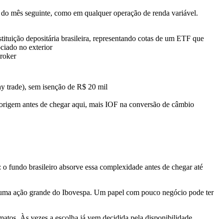
il do mês seguinte, como em qualquer operação de renda variável.
stituição depositária brasileira, representando cotas de um ETF que
ciado no exterior
roker
trade), sem isenção de R$ 20 mil
 origem antes de chegar aqui, mais IOF na conversão de câmbio
 o fundo brasileiro absorve essa complexidade antes de chegar até
 uma ação grande do Ibovespa. Um papel com pouco negócio pode ter
tos. Às vezes a escolha já vem decidida pela disponibilidade.