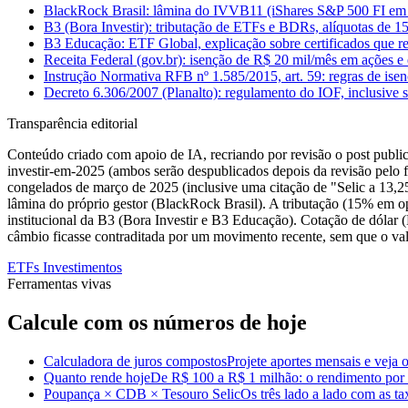
BlackRock Brasil: lâmina do IVVB11 (iShares S&P 500 FI em C
B3 (Bora Investir): tributação de ETFs e BDRs, alíquotas de 
B3 Educação: ETF Global, explicação sobre certificados que r
Receita Federal (gov.br): isenção de R$ 20 mil/mês em ações e 
Instrução Normativa RFB nº 1.585/2015, art. 59: regras de ise
Decreto 6.306/2007 (Planalto): regulamento do IOF, inclusive
Transparência editorial
Conteúdo criado com apoio de IA, recriando por revisão o post publica
investir-em-2025 (ambos serão despublicados depois da revisão pelo f
congelados de março de 2025 (inclusive uma citação de "Selic a 13,
lâmina do próprio gestor (BlackRock Brasil). A tributação (15% em 
institucional da B3 (Bora Investir e B3 Educação). Cotação de dólar
câmbio ficasse contraditada por um movimento recente, sem que o valo
ETFs
Investimentos
Ferramentas vivas
Calcule com os números de hoje
Calculadora de juros compostos
Projete aportes mensais e veja o
Quanto rende hoje
De R$ 100 a R$ 1 milhão: o rendimento por m
Poupança × CDB × Tesouro Selic
Os três lado a lado com as t