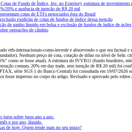
otas de Fundo de Índice, Inv. no Exterior), estrutura de investimen
15%/20% e ausência de isenção de R$ 20 mil
epresentam cotas de ETFs negociados fora do Brasil
exclusão explícita de cotas de fundos de índice dessa isenção
nção de ganho líquido em bolsa e exclusão de fundos de índice de ações
 sobre operações de câmbio
do etfs-internacionais-como-investir e absorvendo o que era factual e re
undador). Nenhum preço de cota, cotação de dólar ou nível de Selic cita
25%" como se fosse atual). A estrutura do IVVB11 (fundo brasileiro, 
operação comum, 20% em day trade, sem isenção de R$ 20 mil) foi conf
 (PTAX, série SGS 1 do Banco Central) foi consultada em 19/07/2026 só
r fosse impresso no corpo do artigo. Revisado e aprovado pelo editor 
s juros sobre juros ano a ano.
ês e por ano, líquido.
axas de hoje. Quem rende mais no seu prazo?