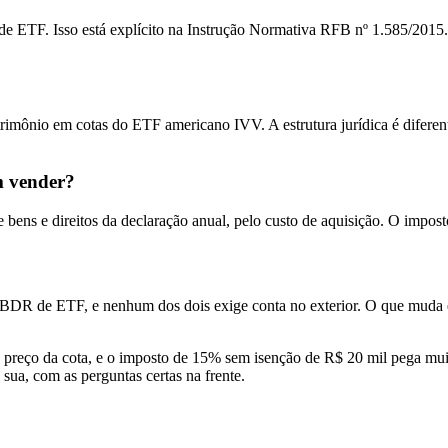
s de ETF. Isso está explícito na Instrução Normativa RFB nº 1.585/20
atrimônio em cotas do ETF americano IVV. A estrutura jurídica é dife
m vender?
ens e direitos da declaração anual, pelo custo de aquisição. O impost
 BDR de ETF, e nenhum dos dois exige conta no exterior. O que muda en
 preço da cota, e o imposto de 15% sem isenção de R$ 20 mil pega muit
ua, com as perguntas certas na frente.