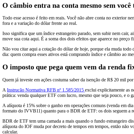
O câmbio entra na conta mesmo sem você 
Todo esse acesso é feito em reais. Você não abre conta no exterior n
fora e a variação do dólar frente ao real.
Isso significa que um índice estrangeiro parado, sem subir nem cair,
move sua cota aqui. É a soma dos dois efeitos que aparece no preço f
Não vou citar aqui a cotação do dólar de hoje, porque ela muda todo 
dia: quem compra esses ativos está comprando índice e câmbio ao mes
O imposto que pega quem vem da renda fix
Quem já investe em ações costuma saber da isenção de R$ 20 mil por
A
Instrução Normativa RFB nº 1.585/2015
exclui explicitamente as 
prática: venda qualquer ETF com lucro, mesmo que seja pouco, e o gan
A alíquota é 15% sobre o ganho em operações comuns (venda em dia di
formato do IVVB11) quanto para o BDR de ETF: os dois seguem a regr
BDR de ETF tem uma camada a mais quando o fundo estrangeiro distrib
alíquota do IOF muda por decreto de tempos em tempos, então não v
calcular.