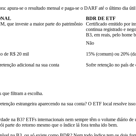
tora: apura-se o resultado mensal e paga-se o DARF até o último dia út
ONAL
BDR DE ETF
VM, que investe a maior parte do patrimônio
Certificado emitido por in
continua registrado e nego
B3, em reais, pelo home b
Não
o de R$ 20 mil
15% (comum) ou 20% (day 
retenção adicional na sua conta
Sofre retenção no país de
 que filtram a escolha.
retenção estrangeira aparecendo na sua conta? O ETF local resolve isso:
rdade na B3? ETFs internacionais nem sempre têm o volume diário de
ói parte do retorno mesmo que o índice lá fora tenha ido bem.
ível na B3, ou só existe como BDR? Nem todo índice tem os dois forma