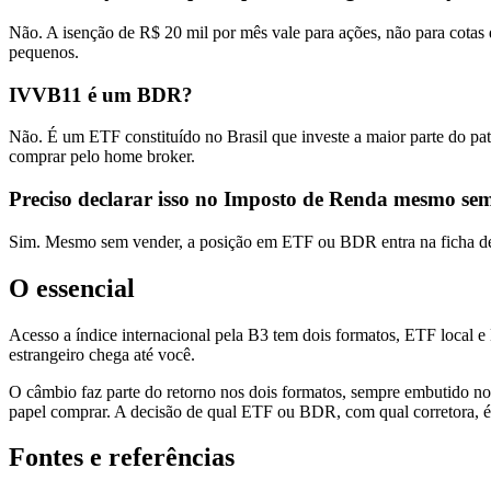
Não. A isenção de R$ 20 mil por mês vale para ações, não para cota
pequenos.
IVVB11 é um BDR?
Não. É um ETF constituído no Brasil que investe a maior parte do p
comprar pelo home broker.
Preciso declarar isso no Imposto de Renda mesmo se
Sim. Mesmo sem vender, a posição em ETF ou BDR entra na ficha de b
O essencial
Acesso a índice internacional pela B3 tem dois formatos, ETF local e
estrangeiro chega até você.
O câmbio faz parte do retorno nos dois formatos, sempre embutido no
papel comprar. A decisão de qual ETF ou BDR, com qual corretora, é s
Fontes e referências