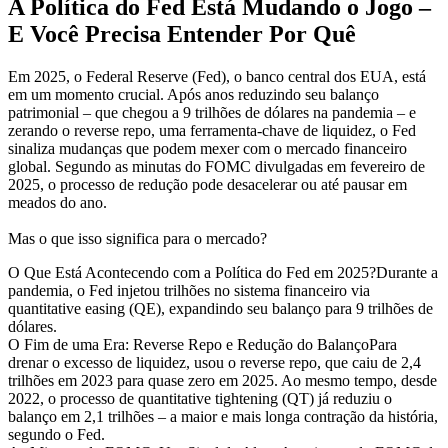
A Política do Fed Está Mudando o Jogo –
E Você Precisa Entender Por Quê
Em 2025, o Federal Reserve (Fed), o banco central dos EUA, está
em um momento crucial. Após anos reduzindo seu balanço
patrimonial – que chegou a 9 trilhões de dólares na pandemia – e
zerando o reverse repo, uma ferramenta-chave de liquidez, o Fed
sinaliza mudanças que podem mexer com o mercado financeiro
global. Segundo as minutas do FOMC divulgadas em fevereiro de
2025, o processo de redução pode desacelerar ou até pausar em
meados do ano.
Mas o que isso significa para o mercado?
O Que Está Acontecendo com a Política do Fed em 2025?Durante a
pandemia, o Fed injetou trilhões no sistema financeiro via
quantitative easing (QE), expandindo seu balanço para 9 trilhões de
dólares.
O Fim de uma Era: Reverse Repo e Redução do BalançoPara
drenar o excesso de liquidez, usou o reverse repo, que caiu de 2,4
trilhões em 2023 para quase zero em 2025. Ao mesmo tempo, desde
2022, o processo de quantitative tightening (QT) já reduziu o
balanço em 2,1 trilhões – a maior e mais longa contração da história,
segundo o Fed.