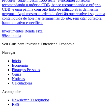
Procurei "onde investir 1000 reais" e encontrei corretora
recomendando o próprio CDB, banco recomendando o próprio
CDB, e uma página com oito links de afiliado atrás da mesma
pergunta. Aqui mostro a ordem de decisão que resolve isso, com a
conta líquida de hoje nas ferramentas do site, sem citar corretora,
banco ou ativo específico.
Investimentos
Renda Fixa
99economia
Seu Guia para Investir e Entender a Economia
Navegar
Início
Economia
Finanças Pessoais
Guias
Notícias
Calculadoras
Acompanhe
Newsletter 99 segundos
RSS