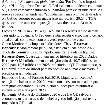
dólar aqui? É o mercado global em ação!"
Por Que Isso Importa
Agora?Um Equilíbrio DelicadoO Fed está em um dilema: continuar
o QT para combater a inflação ou pausá-lo para evitar uma crise. As
reservas bancárias ainda são “abundantes”, mas o limite da dívida e
o TGA do Tesouro podem mudar isso rápido. Em 2023, o TGA
quase zerou, e uma recomposição brusca drenaria ainda mais
liquidez.
Lições de 2019Em 2019, o QT reduziu as reservas rápido demais,
causando turbulência. O Fed quer evitar repetir o erro, mas o cenário
atual é mais complexo, com o reverse repo fora de cena.
Como Monitorar os ImpactosIndicadores-Chave
Reservas
Bancárias
: Monitoradas pelo Fed, estão em queda desde 2022.
TGA do Tesouro
: Se subir rápido, sinaliza retirada de liquidez.
Reverse Repo
: Quase zero, um marco histórico em 2025.Dados
RecentesO M1 (dinheiro em circulação) caiu de 10,7 trilhões em
2020 para 10,5 trilhões em 2025, refletindo o QT. Enquanto isso, o
Fed prevê o fim do runoff para meados do ano, mas o mercado já
precifica essa mudança.
Estudos de Caso: O Passado Fala2019: Liquidez em XequeA
redução do balanço em 2019 levou a uma crise no mercado repo,
com juros disparando. O Fed injetou bilhões para estabilizar o
sistema – um alerta para 2025.
Pandemia: O Auge do QEEntre 2020 e 2021, o QE salvou a
economia, mas o excesso de dinheiro gerou inflação persistente,
forçando o QT atual.