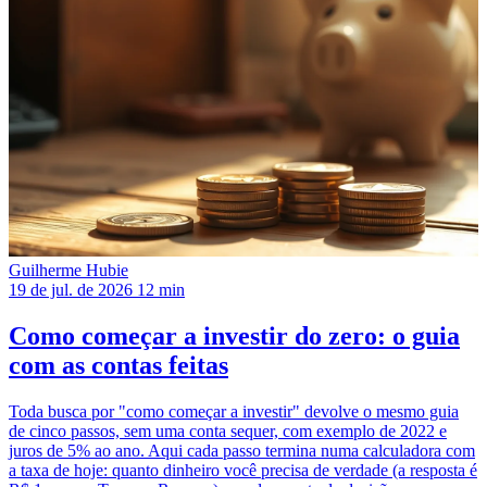
Guilherme Hubie
19 de jul. de 2026
12 min
Como começar a investir do zero: o guia
com as contas feitas
Toda busca por "como começar a investir" devolve o mesmo guia
de cinco passos, sem uma conta sequer, com exemplo de 2022 e
juros de 5% ao ano. Aqui cada passo termina numa calculadora com
a taxa de hoje: quanto dinheiro você precisa de verdade (a resposta é