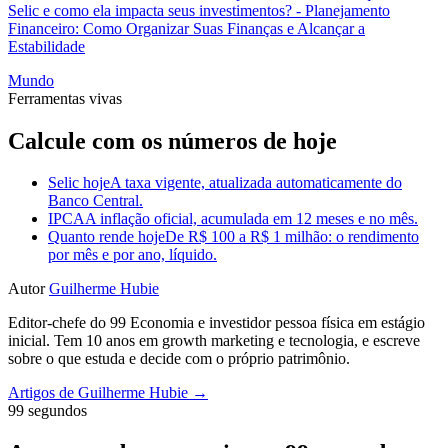
Selic e como ela impacta seus investimentos?
- Planejamento
Financeiro: Como Organizar Suas Finanças e Alcançar a
Estabilidade
Mundo
Ferramentas vivas
Calcule com os números de hoje
Selic hoje
A taxa vigente, atualizada automaticamente do
Banco Central.
IPCA
A inflação oficial, acumulada em 12 meses e no mês.
Quanto rende hoje
De R$ 100 a R$ 1 milhão: o rendimento
por mês e por ano, líquido.
Autor
Guilherme Hubie
Editor-chefe do 99 Economia e investidor pessoa física em estágio
inicial. Tem 10 anos em growth marketing e tecnologia, e escreve
sobre o que estuda e decide com o próprio patrimônio.
Artigos de Guilherme Hubie →
99 segundos