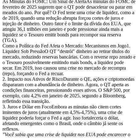
As Minutas do FOMC: Um Sinal de AlertaAs minutas do FOMC de
fevereiro de 2025 sugerem que o QT pode desacelerar ou parar em
meados do ano. Por quê? O Fed teme uma crise de liquidez, como a
de 2019, quando uma redução abrupta forçou cortes de juros e
injeção de dinheiro. Outro fator é o limite da dívida dos EUA, que
atingiu 36,1 trilhões em janeiro e pode pressionar ainda mais a
liquidez se o Tesouro emitir bonds para recompor sua reserva
(TGA).
Como a Política do Fed Afeta o Mercado: Mecanismos em Jogo1.
Liquidez Sob PressãoO QT "destrói" dinheiro ao retirar títulos do
mercado, reduzindo reservas bancárias. Com o reverse repo zerado e
o Tesouro possivelmente emitindo mais bonds, a liquidez pode
secar. Em 2019, isso causou uma crise no mercado de recompra
(repo), forçando o Fed a recuar.
2. Impacto nos Ativos de RiscoDurante o QE, ações e criptomoedas
dispararam com a abundância de dinheiro. Agora, o QT aperta as
condições financeiras, pressionando esses ativos. O S&P 500, por
exemplo, caiu 4,2% em janeiro de 2025, segundo a Bloomberg,
refletindo essa transição.
3. Juros e Dólar em FocoEmbora as minutas não citem cortes
iminentes de juros (atualmente em 4,5%-4,75%), uma crise de
liquidez poderia forçar o Fed a agir. Isso fortaleceria o dólar,
afetando emergentes como o Brasil, onde o câmbio já sente os
reflexos.
"Você sabia que uma crise de liquidez nos EUA pode encarecer o