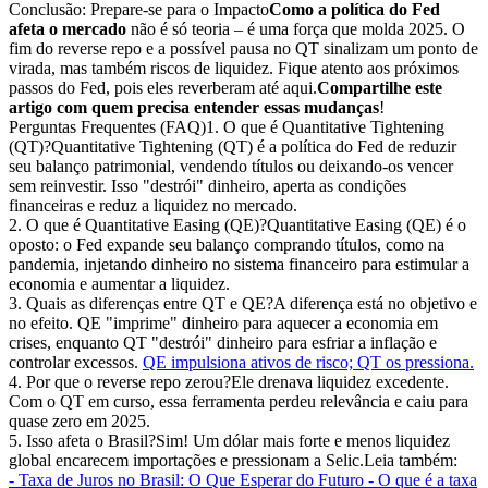
Conclusão: Prepare-se para o Impacto
Como a política do Fed
afeta o mercado
não é só teoria – é uma força que molda 2025. O
fim do reverse repo e a possível pausa no QT sinalizam um ponto de
virada, mas também riscos de liquidez. Fique atento aos próximos
passos do Fed, pois eles reverberam até aqui.
Compartilhe este
artigo com quem precisa entender essas mudanças
!
Perguntas Frequentes (FAQ)1. O que é Quantitative Tightening
(QT)?Quantitative Tightening (QT) é a política do Fed de reduzir
seu balanço patrimonial, vendendo títulos ou deixando-os vencer
sem reinvestir. Isso "destrói" dinheiro, aperta as condições
financeiras e reduz a liquidez no mercado.
2. O que é Quantitative Easing (QE)?Quantitative Easing (QE) é o
oposto: o Fed expande seu balanço comprando títulos, como na
pandemia, injetando dinheiro no sistema financeiro para estimular a
economia e aumentar a liquidez.
3. Quais as diferenças entre QT e QE?A diferença está no objetivo e
no efeito. QE "imprime" dinheiro para aquecer a economia em
crises, enquanto QT "destrói" dinheiro para esfriar a inflação e
controlar excessos.
QE impulsiona ativos de risco; QT os pressiona.
4. Por que o reverse repo zerou?Ele drenava liquidez excedente.
Com o QT em curso, essa ferramenta perdeu relevância e caiu para
quase zero em 2025.
5. Isso afeta o Brasil?Sim! Um dólar mais forte e menos liquidez
global encarecem importações e pressionam a Selic.Leia também:
- Taxa de Juros no Brasil: O Que Esperar do Futuro
- O que é a taxa