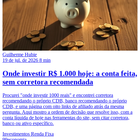
Guilherme Hubie
19 de jul. de 2026
8 min
Onde investir R$ 1.000 hoje: a conta feita,
sem corretora recomendada
Procurei "onde investir 1000 reais" e encontrei corretora
recomendando o próprio CDB, banco recomendando o próprio
CDB, e uma página com oito links de afiliado atrás da mesma
pergunta. Aqui mostro a ordem de decisão que resolve isso, com a
conta líquida de hoje nas ferramentas do site, sem citar corretora,
banco ou ativo específico.
Investimentos
Renda Fixa
99economia