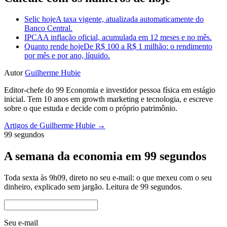
Selic hoje
A taxa vigente, atualizada automaticamente do
Banco Central.
IPCA
A inflação oficial, acumulada em 12 meses e no mês.
Quanto rende hoje
De R$ 100 a R$ 1 milhão: o rendimento
por mês e por ano, líquido.
Autor
Guilherme Hubie
Editor-chefe do 99 Economia e investidor pessoa física em estágio
inicial. Tem 10 anos em growth marketing e tecnologia, e escreve
sobre o que estuda e decide com o próprio patrimônio.
Artigos de Guilherme Hubie →
99 segundos
A semana da economia em 99 segundos
Toda sexta às 9h09, direto no seu e-mail: o que mexeu com o seu
dinheiro, explicado sem jargão. Leitura de 99 segundos.
Seu e-mail