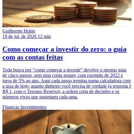
Guilherme Hubie
19 de jul. de 2026
12 min
Como começar a investir do zero: o guia
com as contas feitas
Toda busca por "como começar a investir" devolve o mesmo guia
de cinco passos, sem uma conta sequer, com exemplo de 2022 e
juros de 5% ao ano. Aqui cada passo termina numa calculadora com
a taxa de hoje: quanto dinheiro você precisa de verdade (a resposta é
R$ 1, com o Tesouro Reserva), a ordem certa de decisões e os
números vivos que sustentam cada uma.
Finanças
Investimentos