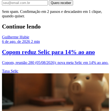
Quero receber
Sem spam. Confirmação em 2 passos e descadastro em 1 clique,
quando quiser.
Continue lendo
Guilherme Hubie
6 de ago. de 2026
2 min
Copom reduz Selic para 14% ao ano
Copom, reunião 280 (05/08/2026): nova meta Selic em 14% ao ano.
Taxa Selic