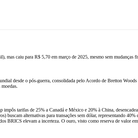
l), mas caiu para R$ 5,70 em março de 2025, mesmo sem mudanças fisca
mundial desde o pós-guerra, consolidada pelo Acordo de Bretton Wood
s moedas.
p impôs tarifas de 25% a Canadá e México e 20% à China, desencadeand
os) buscam alternativas para transações sem dólar, representando 40% 
 dos BRICS elevam a incerteza. O ouro, visto como reserva de valor 