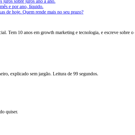
s juros sobre juros ano a ano.
ês e por ano, líquido.
axas de hoje. Quem rende mais no seu prazo?
icial. Tem 10 anos em growth marketing e tecnologia, e escreve sobre o
eiro, explicado sem jargão. Leitura de 99 segundos.
o quiser.