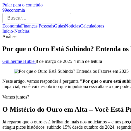
Pular para o conteúdo
99economia
Economia
Finanças Pessoais
Guias
Notícias
Calculadoras
Início
›
Notícias
Análise
Por que o Ouro Está Subindo? Entenda os
Guilherme Hubie
8 de março de 2025
4 min de leitura
Neste artigo, vamos responder à pergunta
"Por que o ouro está sub
imparcial, você vai descobrir o que impulsiona essa alta e o que pode 
Vamos juntos?
O Mistério do Ouro em Alta – Você Está 
Já reparou que o ouro está brilhando mais nos noticiários – e nos pr
atingiu picos históricos, subindo 15% desde outubro de 2024, segun