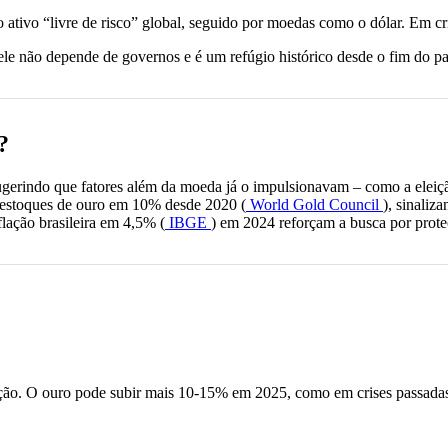
o ativo “livre de risco” global, seguido por moedas como o dólar. Em cri
 ele não depende de governos e é um refúgio histórico desde o fim do 
?
sugerindo que fatores além da moeda já o impulsionavam – como a ele
 estoques de ouro em 10% desde 2020 (
World Gold Council
), sinaliz
nflação brasileira em 4,5% (
IBGE
) em 2024 reforçam a busca por prote
zação. O ouro pode subir mais 10-15% em 2025, como em crises passadas