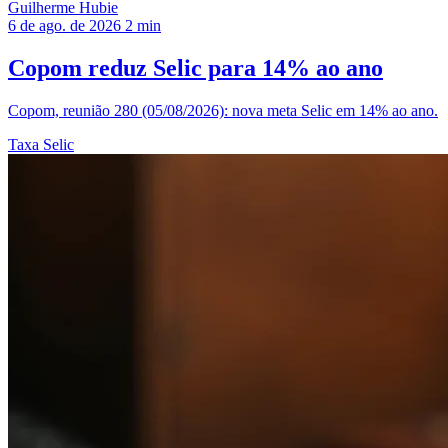
Guilherme Hubie
6 de ago. de 2026
2 min
Copom reduz Selic para 14% ao ano
Copom, reunião 280 (05/08/2026): nova meta Selic em 14% ao ano.
Taxa Selic