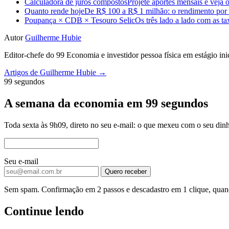
Calculadora de juros compostos
Projete aportes mensais e veja o
Quanto rende hoje
De R$ 100 a R$ 1 milhão: o rendimento por m
Poupança × CDB × Tesouro Selic
Os três lado a lado com as t
Autor
Guilherme Hubie
Editor-chefe do 99 Economia e investidor pessoa física em estágio in
Artigos de Guilherme Hubie →
99 segundos
A semana da economia em 99 segundos
Toda sexta às 9h09, direto no seu e-mail: o que mexeu com o seu dinh
Seu e-mail
Quero receber
Sem spam. Confirmação em 2 passos e descadastro em 1 clique, quand
Continue lendo