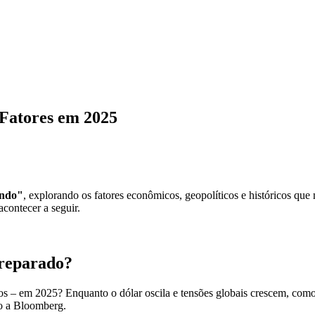
 Fatores em 2025
indo"
, explorando os fatores econômicos, geopolíticos e históricos q
acontecer a seguir.
Preparado?
eços – em 2025? Enquanto o dólar oscila e tensões globais crescem, co
do a Bloomberg.