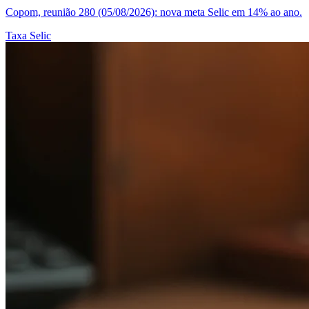
Copom, reunião 280 (05/08/2026): nova meta Selic em 14% ao ano.
Taxa Selic