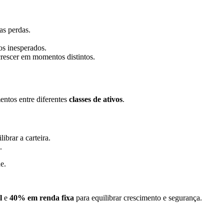
as perdas.
s inesperados.
crescer em momentos distintos.
mentos entre diferentes
classes de ativos
.
ibrar a carteira.
.
e.
l
e
40% em renda fixa
para equilibrar crescimento e segurança.