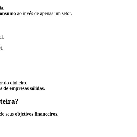
ia.
 consumo
ao invés de apenas um setor.
al.
).
r do dinheiro.
s de empresas sólidas
.
teira?
de seus
objetivos financeiros
.