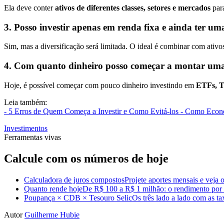
Ela deve conter
ativos de diferentes classes, setores e mercados
para
3. Posso investir apenas em renda fixa e ainda ter uma
Sim, mas a diversificação será limitada. O ideal é combinar com ativo
4. Com quanto dinheiro posso começar a montar uma 
Hoje, é possível começar com pouco dinheiro investindo em
ETFs, T
Leia também:
- 5 Erros de Quem Começa a Investir e Como Evitá-los
- Como Econo
Investimentos
Ferramentas vivas
Calcule com os números de hoje
Calculadora de juros compostos
Projete aportes mensais e veja o
Quanto rende hoje
De R$ 100 a R$ 1 milhão: o rendimento por m
Poupança × CDB × Tesouro Selic
Os três lado a lado com as t
Autor
Guilherme Hubie