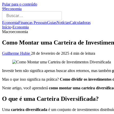
Pular para o conteúdo
99economia
Economia
Finanças Pessoais
Guias
Notícias
Calculadoras
Início
›
Economia
Macroeconomia
Como Montar uma Carteira de Investiment
Guilherme Hubie
28 de fevereiro de 2025
4 min de leitura
Investir bem não significa apenas buscar altos retornos, mas também
p
Mas o que isso significa na prática?
Como dividir os investimentos d
Neste artigo, você aprenderá
como montar uma carteira diversific
O que é uma Carteira Diversificada?
Uma
carteira diversificada
é um conjunto de investimentos distribuíd