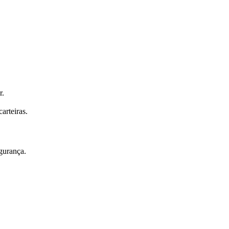
r.
carteiras.
gurança.