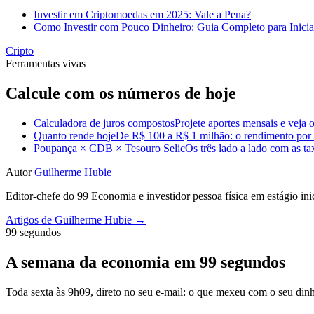
Investir em Criptomoedas em 2025: Vale a Pena?
Como Investir com Pouco Dinheiro: Guia Completo para Inicia
Cripto
Ferramentas vivas
Calcule com os números de hoje
Calculadora de juros compostos
Projete aportes mensais e veja o
Quanto rende hoje
De R$ 100 a R$ 1 milhão: o rendimento por m
Poupança × CDB × Tesouro Selic
Os três lado a lado com as t
Autor
Guilherme Hubie
Editor-chefe do 99 Economia e investidor pessoa física em estágio in
Artigos de Guilherme Hubie →
99 segundos
A semana da economia em 99 segundos
Toda sexta às 9h09, direto no seu e-mail: o que mexeu com o seu dinh