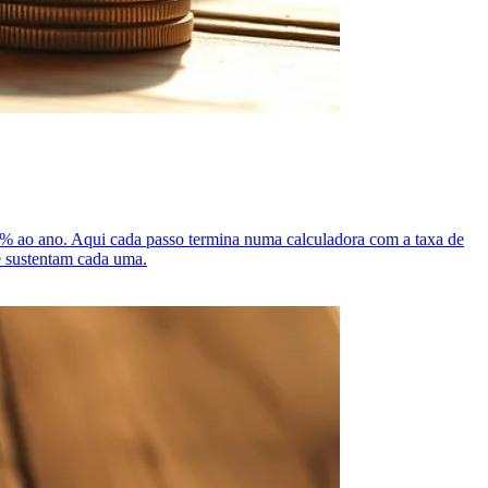
% ao ano. Aqui cada passo termina numa calculadora com a taxa de
e sustentam cada uma.