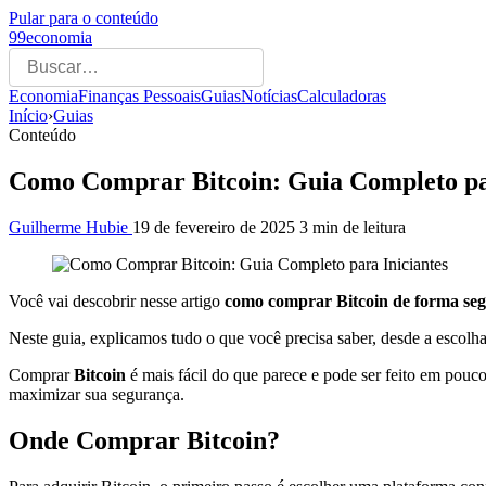
Pular para o conteúdo
99economia
Economia
Finanças Pessoais
Guias
Notícias
Calculadoras
Início
›
Guias
Conteúdo
Como Comprar Bitcoin: Guia Completo par
Guilherme Hubie
19 de fevereiro de 2025
3 min de leitura
Você vai descobrir nesse artigo
como comprar Bitcoin de forma segu
Neste guia, explicamos tudo o que você precisa saber, desde a escol
Comprar
Bitcoin
é mais fácil do que parece e pode ser feito em pouco
maximizar sua segurança.
Onde Comprar Bitcoin?