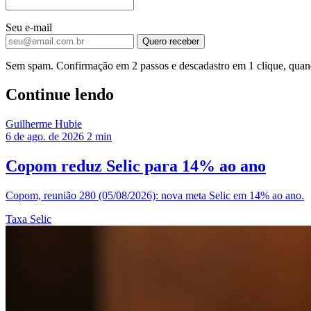
Seu e-mail
Quero receber
Sem spam. Confirmação em 2 passos e descadastro em 1 clique, quand
Continue lendo
Guilherme Hubie
6 de ago. de 2026
2 min
Copom reduz Selic para 14% ao ano
Copom, reunião 280 (05/08/2026): nova meta Selic em 14% ao ano.
Taxa Selic