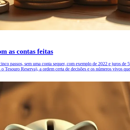
m as contas feitas
cinco passos, sem uma conta sequer, com exemplo de 2022 e juros de 5
om o Tesouro Reserva), a ordem certa de decisões e os números vivos qu