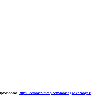
criptomoedas:
https://coinmarketcap.com/rankings/exchanges/