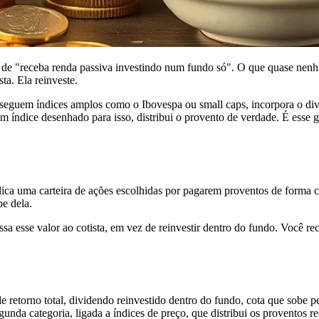
 de "receba renda passiva investindo num fundo só". O que quase nenhum
a. Ela reinveste.
guem índices amplos como o Ibovespa ou small caps, incorpora o divid
m índice desenhado para isso, distribui o provento de verdade. É esse
lica uma carteira de ações escolhidas por pagarem proventos de forma co
be dela.
esse valor ao cotista, em vez de reinvestir dentro do fundo. Você rece
retorno total, dividendo reinvestido dentro do fundo, cota que sobe pe
nda categoria, ligada a índices de preço, que distribui os proventos re