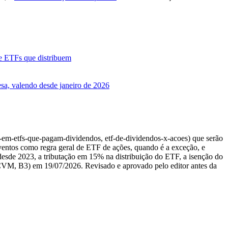
e ETFs que distribuem
esa, valendo desde janeiro de 2026
-em-etfs-que-pagam-dividendos, etf-de-dividendos-x-acoes) que serão
oventos como regra geral de ETF de ações, quando é a exceção, e
3 desde 2023, a tributação em 15% na distribuição do ETF, a isenção do
, CVM, B3) em 19/07/2026. Revisado e aprovado pelo editor antes da