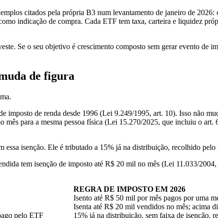
exemplos citados pela própria B3 num levantamento de janeiro de 202
como indicação de compra. Cada ETF tem taxa, carteira e liquidez próp
veste. Se o seu objetivo é crescimento composto sem gerar evento de i
muda de figura
ema.
 de imposto de renda desde 1996 (Lei 9.249/1995, art. 10). Isso não m
 para a mesma pessoa física (Lei 15.270/2025, que incluiu o art. 6º
essa isenção. Ele é tributado a 15% já na distribuição, recolhido pelo 
ndida tem isenção de imposto até R$ 20 mil no mês (Lei 11.033/2004, a
REGRA DE IMPOSTO EM 2026
Isento até R$ 50 mil por mês pagos por uma m
Isenta até R$ 20 mil vendidos no mês; acima 
pago pelo ETF
15% já na distribuição, sem faixa de isenção, 