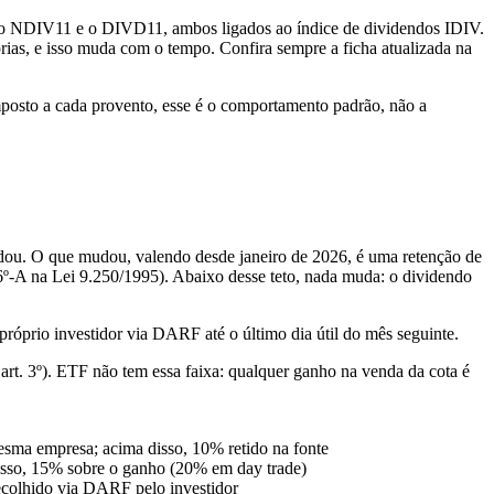
6: o NDIV11 e o DIVD11, ambos ligados ao índice de dividendos IDIV.
rias, e isso muda com o tempo. Confira sempre a ficha atualizada na
mposto a cada provento, esse é o comportamento padrão, não a
udou. O que mudou, valendo desde janeiro de 2026, é uma retenção de
-A na Lei 9.250/1995). Abaixo desse teto, nada muda: o dividendo
próprio investidor via DARF até o último dia útil do mês seguinte.
rt. 3º). ETF não tem essa faixa: qualquer ganho na venda da cota é
esma empresa; acima disso, 10% retido na fonte
disso, 15% sobre o ganho (20% em day trade)
recolhido via DARF pelo investidor