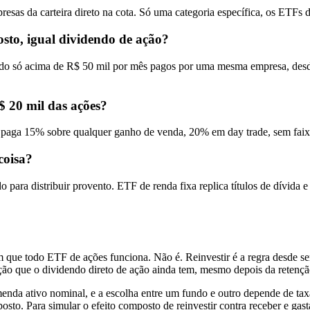
sas da carteira direto na cota. Só uma categoria específica, os ETFs de
sto, igual dividendo de ação?
ndo só acima de R$ 50 mil por mês pagos por uma mesma empresa, desde
$ 20 mil das ações?
o paga 15% sobre qualquer ganho de venda, 20% em day trade, sem faix
coisa?
a distribuir provento. ETF de renda fixa replica títulos de dívida e 
ue todo ETF de ações funciona. Não é. Reinvestir é a regra desde sem
nção que o dividendo direto de ação ainda tem, mesmo depois da retenç
enda ativo nominal, e a escolha entre um fundo e outro depende de tax
sto. Para simular o efeito composto de reinvestir contra receber e gast