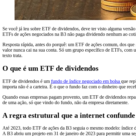
Se você já leu sobre ETF de dividendos, deve ter visto alguma versão
ETFs de ações negociados na B3 não paga dividendo nenhum ao cotist
Resposta rápida, antes do porquê: um ETF de ações comum, dos que se
valor nunca cai na sua conta. Só um grupo específico de ETFs, com u
texto trata.
O que é um ETF de dividendos
ETF de dividendos é um
fundo de índice negociado em bolsa
que rep
importa não é a carteira. É o que o fundo faz com o dinheiro que rece
Quando essas empresas pagam provento, um ETF de dividendos repassa 
de uma ação, só que vindo do fundo, não da empresa diretamente.
A regra estrutural que a internet confunde
Até 2023, todo ETF de ações da B3 seguia o mesmo modelo: índice de 
A B3 abriu um projeto em 31 de janeiro de 2023 para permitir uma segu