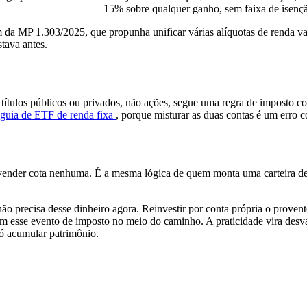
15% sobre qualquer ganho, sem faixa de isenç
 da MP 1.303/2025, que propunha unificar várias alíquotas de renda va
tava antes.
 títulos públicos ou privados, não ações, segue uma regra de imposto co
guia de ETF de renda fixa
, porque misturar as duas contas é um erro
vender cota nenhuma. É a mesma lógica de quem monta uma carteira de 
não precisa desse dinheiro agora. Reinvestir por conta própria o prov
sem esse evento de imposto no meio do caminho. A praticidade vira de
só acumular patrimônio.