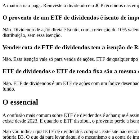
A maioria não paga. Reinveste o dividendo e o JCP recebidos das empre
O provento de um ETF de dividendos é isento de impo
Não. Dividendo de ação direta é isento, com a retenção de 10% vale
distribuição, sem essa isenção.
Vender cota de ETF de dividendos tem a isenção de R
Não. Essa isenção vale só para venda de ações. ETF de qualquer tip
ETF de dividendos e ETF de renda fixa são a mesma 
Não. ETF de dividendos é um ETF de ações com um índice desenhado par
fundo.
O essencial
A confusão mais comum sobre ETF de dividendos é achar que é assim q
existe desde 2023. E quando o ETF distribui, o provento perde a ise
Não vou indicar qual ETF de dividendos comprar. Este site não recom
própria B3. O que dá para levar daqui é o mecanismo e a conta de impo