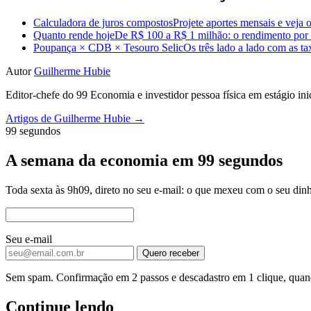
Calculadora de juros compostos
Projete aportes mensais e veja o
Quanto rende hoje
De R$ 100 a R$ 1 milhão: o rendimento por m
Poupança × CDB × Tesouro Selic
Os três lado a lado com as t
Autor
Guilherme Hubie
Editor-chefe do 99 Economia e investidor pessoa física em estágio in
Artigos de Guilherme Hubie →
99 segundos
A semana da economia em 99 segundos
Toda sexta às 9h09, direto no seu e-mail: o que mexeu com o seu dinh
Seu e-mail
Quero receber
Sem spam. Confirmação em 2 passos e descadastro em 1 clique, quand
Continue lendo