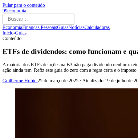
Pular para o conteúdo
99economia
Economia
Finanças Pessoais
Guias
Notícias
Calculadoras
Início
›
Guias
Conteúdo
ETFs de dividendos: como funcionam e qu
A maioria dos ETFs de ações na B3 não paga dividendo nenhum: reinve
ação ainda tem. Refiz este guia do zero com a regra certa e o impost
Guilherme Hubie
25 de março de 2025
· Atualizado
19 de julho de 2