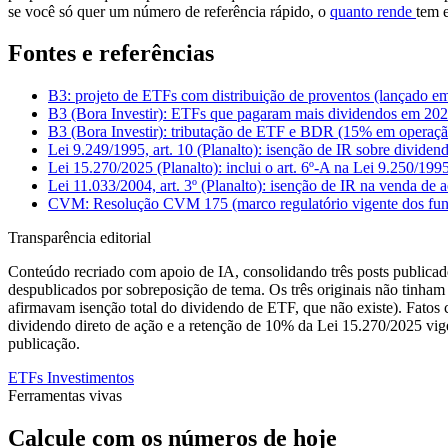
se você só quer um número de referência rápido, o
quanto rende
tem e
Fontes e referências
B3: projeto de ETFs com distribuição de proventos (lançado em 
B3 (Bora Investir): ETFs que pagaram mais dividendos em 2
B3 (Bora Investir): tributação de ETF e BDR (15% em operaç
Lei 9.249/1995, art. 10 (Planalto): isenção de IR sobre dividen
Lei 15.270/2025 (Planalto): inclui o art. 6º-A na Lei 9.250/1
Lei 11.033/2004, art. 3º (Planalto): isenção de IR na venda de 
CVM: Resolução CVM 175 (marco regulatório vigente dos fundo
Transparência editorial
Conteúdo recriado com apoio de IA, consolidando três posts publicad
despublicados por sobreposição de tema. Os três originais não tinham
afirmavam isenção total do dividendo de ETF, que não existe). Fatos c
dividendo direto de ação e a retenção de 10% da Lei 15.270/2025 vig
publicação.
ETFs
Investimentos
Ferramentas vivas
Calcule com os números de hoje