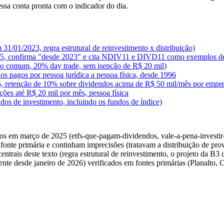
ssa conta pronta com o indicador do dia.
31/01/2023, regra estrutural de reinvestimento x distribuição)
025, confirma "desde 2023" e cita NDIV11 e DIVD11 como exemplos d
ão comum, 20% day trade, sem isenção de R$ 20 mil)
dos pagos por pessoa jurídica a pessoa física, desde 1996
995, retenção de 10% sobre dividendos acima de R$ 50 mil/mês por empr
ações até R$ 20 mil por mês, pessoa física
s de investimento, incluindo os fundos de índice)
os em março de 2025 (etfs-que-pagam-dividendos, vale-a-pena-investir
 fonte primária e continham imprecisões (tratavam a distribuição de pr
entrais deste texto (regra estrutural de reinvestimento, o projeto da B
ente desde janeiro de 2026) verificados em fontes primárias (Planalto