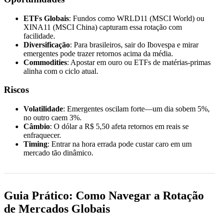
ETFs Globais
: Fundos como WRLD11 (MSCI World) ou
XINA11 (MSCI China) capturam essa rotação com
facilidade.
Diversificação
: Para brasileiros, sair do Ibovespa e mirar
emergentes pode trazer retornos acima da média.
Commodities
: Apostar em ouro ou ETFs de matérias-primas
alinha com o ciclo atual.
Riscos
Volatilidade
: Emergentes oscilam forte—um dia sobem 5%,
no outro caem 3%.
Câmbio
: O dólar a R$ 5,50 afeta retornos em reais se
enfraquecer.
Timing
: Entrar na hora errada pode custar caro em um
mercado tão dinâmico.
Guia Prático: Como Navegar a Rotação
de Mercados Globais