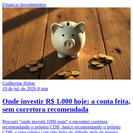
Finanças
Investimentos
Guilherme Hubie
19 de jul. de 2026
8 min
Onde investir R$ 1.000 hoje: a conta feita,
sem corretora recomendada
Procurei "onde investir 1000 reais" e encontrei corretora
recomendando o próprio CDB, banco recomendando o próprio
CDB, e uma página com oito links de afiliado atrás da mesma