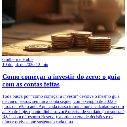
Guilherme Hubie
19 de jul. de 2026
12 min
Como começar a investir do zero: o guia
com as contas feitas
Toda busca por "como começar a investir" devolve o mesmo guia
de cinco passos, sem uma conta sequer, com exemplo de 2022 e
juros de 5% ao ano. Aqui cada passo termina numa calculadora com
a taxa de hoje: quanto dinheiro você precisa de verdade (a resposta é
R$ 1, com o Tesouro Reserva), a ordem certa de decisões e os
números vivos que sustentam cada uma.