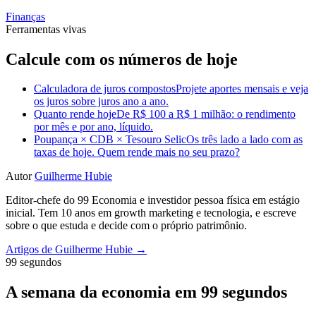
Finanças
Ferramentas vivas
Calcule com os números de hoje
Calculadora de juros compostos
Projete aportes mensais e veja
os juros sobre juros ano a ano.
Quanto rende hoje
De R$ 100 a R$ 1 milhão: o rendimento
por mês e por ano, líquido.
Poupança × CDB × Tesouro Selic
Os três lado a lado com as
taxas de hoje. Quem rende mais no seu prazo?
Autor
Guilherme Hubie
Editor-chefe do 99 Economia e investidor pessoa física em estágio
inicial. Tem 10 anos em growth marketing e tecnologia, e escreve
sobre o que estuda e decide com o próprio patrimônio.
Artigos de Guilherme Hubie →
99 segundos
A semana da economia em 99 segundos