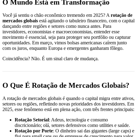
O Mundo Está em Transformação
Você já sentiu o chão econômico tremendo em 2025? A
rotação de
mercados globais
está agitando o tabuleiro financeiro, com o capital
dançando entre regiões e setores como nunca antes. Para
investidores, economistas e macroeconomistas, entender esse
movimento é essencial, seja para proteger seu portfólio ou capturar
oportunidades. Em março, vimos bolsas americanas caírem junto
com os juros, enquanto Europa e emergentes ganharam fôlego.
Coincidência? Não. É um sinal claro de mudança.
O Que É Rotação de Mercados Globais?
A rotação de mercados globais é quando o capital migra entre ativos,
setores ou regiões, refletindo novas prioridades dos investidores. Em
2025, esse fenômeno está em plena ação, com três frentes principais:
Rotação Setorial
: Adeus, tecnologia e consumo
discricionário; olá, setores defensivos como utilities e saúde.
Rotação por Porte
: O dinheiro sai das gigantes (large caps) e
flui para small caps ou de empresas de crescimento para valor.