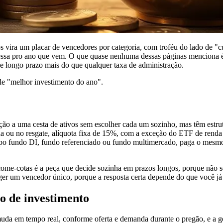
os vira um placar de vencedores por categoria, com troféu do lado de "c
messa pro ano que vem. O que quase nenhuma dessas páginas menciona é
 longo prazo mais do que qualquer taxa de administração.
de "melhor investimento do ano".
 a uma cesta de ativos sem escolher cada um sozinho, mas têm estrutura
 ou no resgate, alíquota fixa de 15%, com a exceção do ETF de renda f
ipo fundo DI, fundo referenciado ou fundo multimercado, paga o mesmo
me-cotas é a peça que decide sozinha em prazos longos, porque não se
eger um vencedor único, porque a resposta certa depende do que você já 
o de investimento
a em tempo real, conforme oferta e demanda durante o pregão, e a gest