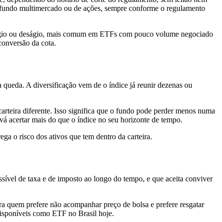
m fundo multimercado ou de ações, sempre conforme o regulamento
ra, ágio ou deságio, mais comum em ETFs com pouco volume negociado
conversão da cota.
 queda. A diversificação vem de o índice já reunir dezenas ou
carteira diferente. Isso significa que o fundo pode perder menos numa
vá acertar mais do que o índice no seu horizonte de tempo.
ga o risco dos ativos que tem dentro da carteira.
sível de taxa e de imposto ao longo do tempo, e que aceita conviver
pra quem prefere não acompanhar preço de bolsa e prefere resgatar
disponíveis como ETF no Brasil hoje.