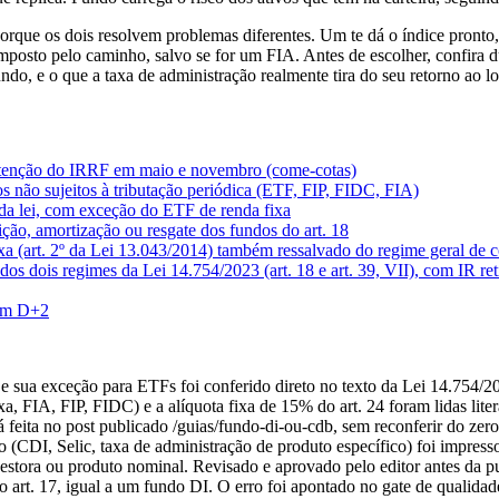
rque os dois resolvem problemas diferentes. Um te dá o índice pronto,
posto pelo caminho, salvo se for um FIA. Antes de escolher, confira d
do, e o que a taxa de administração realmente tira do seu retorno ao l
 retenção do IRRF em maio e novembro (come-cotas)
os não sujeitos à tributação periódica (ETF, FIP, FIDC, FIA)
s da lei, com exceção do ETF de renda fixa
uição, amortização ou resgate dos fundos do art. 18
ixa (art. 2º da Lei 13.043/2014) também ressalvado do regime geral de 
 dos dois regimes da Lei 14.754/2023 (art. 18 e art. 39, VII), com IR re
 em D+2
sua exceção para ETFs foi conferido direto no texto da Lei 14.754/2023
 FIA, FIP, FIDC) e a alíquota fixa de 15% do art. 24 foram lidas litera
já feita no post publicado /guias/fundo-di-ou-cdb, sem reconferir do z
CDI, Selic, taxa de administração de produto específico) foi impresso
 gestora ou produto nominal. Revisado e aprovado pelo editor antes da 
rt. 17, igual a um fundo DI. O erro foi apontado no gate de qualidade e 