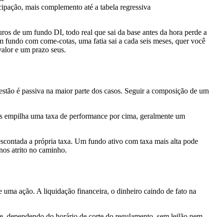
ipação, mais complemento até a tabela regressiva
os de um fundo DI, todo real que sai da base antes da hora perde a
 fundo com come-cotas, uma fatia sai a cada seis meses, quer você
valor e um prazo seus.
stão é passiva na maior parte dos casos. Seguir a composição de um
zes empilha uma taxa de performance por cima, geralmente um
contada a própria taxa. Um fundo ativo com taxa mais alta pode
nos atrito no caminho.
uma ação. A liquidação financeira, o dinheiro caindo de fato na
te, dependendo do horário de corte do regulamento, sem leilão nem