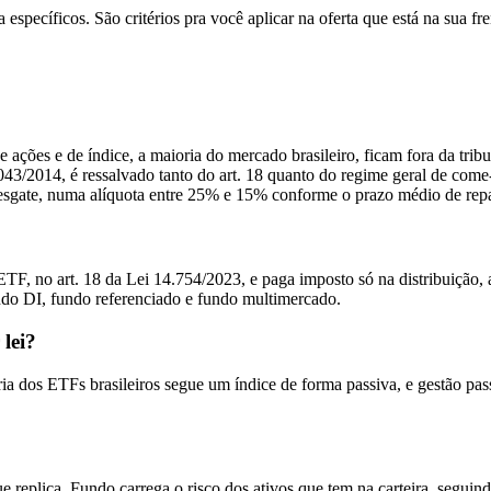
pecíficos. São critérios pra você aplicar na oferta que está na sua fre
 ações e de índice, a maioria do mercado brasileiro, ficam fora da tribu
43/2014, é ressalvado tanto do art. 18 quanto do regime geral de come-c
esgate, numa alíquota entre 25% e 15% conforme o prazo médio de repa
, no art. 18 da Lei 14.754/2023, e paga imposto só na distribuição, 
do DI, fundo referenciado e fundo multimercado.
lei?
a dos ETFs brasileiros segue um índice de forma passiva, e gestão pass
replica. Fundo carrega o risco dos ativos que tem na carteira, seguind