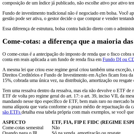
composição de um índice já publicado, não escolhe ativo por ativo te
Fundo de investimento tradicional não é negociado em bolsa. Você apl
gestão pode ser ativa, o gestor decide o que comprar e vender tentan
Essa diferença de estrutura, bolsa contra balcão direto com o administr
Come-cotas: a diferença que a maioria da
O come-cotas é a antecipação do imposto de renda que o fisco cobra 
conta em reais aplicada a um fundo de renda fixa em
Fundo DI ou 
A mesma lei que criou esse regime geral criou também uma exceção, 
Direitos Creditórios e Fundo de Investimento em Ações ficam fora da
15%, cobrada uma única vez, na distribuição, amortização ou resgate
Tem uma ressalva dentro da ressalva, mas ela não devolve o ETF de ren
ETF de volta pro regime geral do art. 17: o art. 39, inciso VII, da 
mandando nesse tipo específico de ETF, bem mais raro no mercado bra
numa alíquota que varia conforme o prazo médio de repactuação da ca
são ETFs
detalha essa tabela própria com mais exemplos, se você que
ASPECTO
ETF, FIA, FIP E FIDC (REGIME ESP
Come-cotas semestral
Não
Quando paga o IR
Só na venda, amortização ou resgate