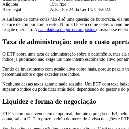
Alíquota
15% fixo
Base legal
Arts. 18 e 24 da Lei 14.754/2023
A ausência de come-cotas não é só uma questão de burocracia, ela mu
chance de compor com o resto. Num ETF sem come-cotas, o rendimento
resgate quer não. A
calculadora de juros compostos
mostra esse efeit
Taxa de administração: onde o custo apert
O ETF cobra uma taxa de administração sobre o patrimônio, mas ela c
índice já publicado não exige um time inteiro escolhendo ativo por ati
Fundo de investimento com gestão ativa cobra mais, porque paga o tr
percentual sobre o que exceder esse índice.
Nenhuma dessas taxas garante nada sozinha. Um ETF com taxa baixa s
superar o índice ou pode ficar atrás dele, dependendo do gestor e do
Liquidez e forma de negociação
ETF se compra e vende em tempo real, durante o pregão da B3, pelo p
conta, sai em D+2, o prazo padrão do mercado à vista de ações e ET
Fundo de investimento não tem esse preço de bolsa. Você pede o resga