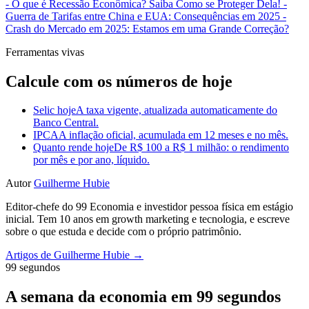
- O que é Recessão Econômica? Saiba Como se Proteger Dela!
-
Guerra de Tarifas entre China e EUA: Consequências em 2025
-
Crash do Mercado em 2025: Estamos em uma Grande Correção?
Ferramentas vivas
Calcule com os números de hoje
Selic hoje
A taxa vigente, atualizada automaticamente do
Banco Central.
IPCA
A inflação oficial, acumulada em 12 meses e no mês.
Quanto rende hoje
De R$ 100 a R$ 1 milhão: o rendimento
por mês e por ano, líquido.
Autor
Guilherme Hubie
Editor-chefe do 99 Economia e investidor pessoa física em estágio
inicial. Tem 10 anos em growth marketing e tecnologia, e escreve
sobre o que estuda e decide com o próprio patrimônio.
Artigos de Guilherme Hubie →
99 segundos
A semana da economia em 99 segundos