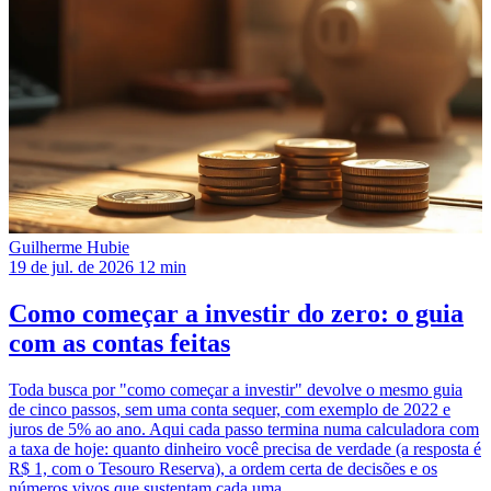
Guilherme Hubie
19 de jul. de 2026
12 min
Como começar a investir do zero: o guia
com as contas feitas
Toda busca por "como começar a investir" devolve o mesmo guia
de cinco passos, sem uma conta sequer, com exemplo de 2022 e
juros de 5% ao ano. Aqui cada passo termina numa calculadora com
a taxa de hoje: quanto dinheiro você precisa de verdade (a resposta é
R$ 1, com o Tesouro Reserva), a ordem certa de decisões e os
números vivos que sustentam cada uma.