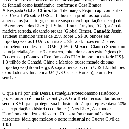
de fentanil como justificativa, conforme a Casa Branca.
A Resposta Global
China
: Em 4 de março, Pequim aplicou tarifas
de 10% a 15% sobre US$ 21 bilhões em produtos agrícolas
americanos (soja, trigo, carne) e suspendeu importações de soja de
três empresas dos EUA (CHS Inc., Louis Dreyfus, EGT), além de
madeira serrada, alegando pragas (Global Times).
Canadá
: Justin
Trudeau anunciou tarifas de 25% sobre US$ 30 bilhões em
importações dos EUA, com mais US$ 125 bilhões em 21 dias,
prometendo contestar na OMC (CBC).
México
: Claudia Sheinbaum
planeja retaliações até 9 de março, mirando setores estratégicos (El
Economista).Contexto EconômicoOs EUA importam mais de US$
1,3 trilhão de Canadá, China e México, quase metade de suas
importações (Bloomberg). A soja americana, com US$ 12,8 bilhões
exportados à China em 2024 (US Census Bureau), é um alvo
sensível.
O que Está por Trás Dessa Estratégia?Protecionismo HistóricoO
protecionismo é uma tática antiga. A Grã-Bretanha usou tarifas no
século XVII para proteger sua indústria de lã, que representava 50%
das exportações (história econômica). Nos EUA, Alexander
Hamilton defendeu tarifas em 1791 para fomentar indústrias
nascentes, ideia que moldou o norte industrial na Guerra Civil de
1861.