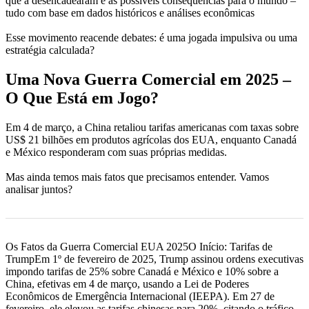
que a desencadearam e as possíveis consequências para o mundo –
tudo com base em dados históricos e análises econômicas
Esse movimento reacende debates: é uma jogada impulsiva ou uma
estratégia calculada?
Uma Nova Guerra Comercial em 2025 –
O Que Está em Jogo?
Em 4 de março, a China retaliou tarifas americanas com taxas sobre
US$ 21 bilhões em produtos agrícolas dos EUA, enquanto Canadá
e México responderam com suas próprias medidas.
Mas ainda temos mais fatos que precisamos entender. Vamos
analisar juntos?
Os Fatos da Guerra Comercial EUA 2025O Início: Tarifas de
TrumpEm 1º de fevereiro de 2025, Trump assinou ordens executivas
impondo tarifas de 25% sobre Canadá e México e 10% sobre a
China, efetivas em 4 de março, usando a Lei de Poderes
Econômicos de Emergência Internacional (IEEPA). Em 27 de
fevereiro, ele elevou as tarifas chinesas para 20%, citando o tráfico