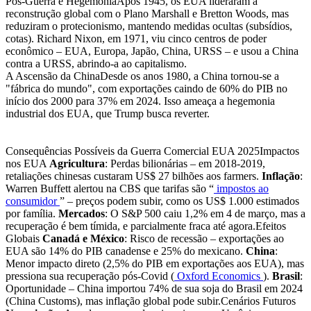
Pós-Guerra e HegemoniaApós 1945, os EUA lideraram a
reconstrução global com o Plano Marshall e Bretton Woods, mas
reduziram o protecionismo, mantendo medidas ocultas (subsídios,
cotas). Richard Nixon, em 1971, viu cinco centros de poder
econômico – EUA, Europa, Japão, China, URSS – e usou a China
contra a URSS, abrindo-a ao capitalismo.
A Ascensão da ChinaDesde os anos 1980, a China tornou-se a
"fábrica do mundo", com exportações caindo de 60% do PIB no
início dos 2000 para 37% em 2024. Isso ameaça a hegemonia
industrial dos EUA, que Trump busca reverter.
Consequências Possíveis da Guerra Comercial EUA 2025Impactos
nos EUA
Agricultura
: Perdas bilionárias – em 2018-2019,
retaliações chinesas custaram US$ 27 bilhões aos farmers.
Inflação
:
Warren Buffett alertou na CBS que tarifas são “
impostos ao
consumidor
” – preços podem subir, como os US$ 1.000 estimados
por família.
Mercados
: O S&P 500 caiu 1,2% em 4 de março, mas a
recuperação é bem tímida, e parcialmente fraca até agora.Efeitos
Globais
Canadá e México
: Risco de recessão – exportações ao
EUA são 14% do PIB canadense e 25% do mexicano.
China
:
Menor impacto direto (2,5% do PIB em exportações aos EUA), mas
pressiona sua recuperação pós-Covid (
Oxford Economics
).
Brasil
:
Oportunidade – China importou 74% de sua soja do Brasil em 2024
(China Customs), mas inflação global pode subir.Cenários Futuros