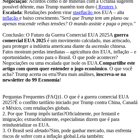
Negociação
: Acordos como o de minerais com a Ucrânia sugerem
possível détente, mas Trump mantém tom duro (
Reuters
).
Escalada
: Retaliações podem virar
stagflação
nos EUA – alta
inflação
e baixo crescimento.
"Será que Trump tem um plano ou
apenas reacende velhas tensões? O mundo assiste e paga o preço."
Conclusão: O Futuro da Guerra Comercial EUA 2025A
guerra
comercial EUA 2025
é um movimento calculado, mas arriscado,
para proteger a indústria americana diante da ascensão chinesa.
Fatos mostram perdas imediatas – agricultura dos EUA, inflação – e
oportunidades, como para o Brasil. O que pode acontecer?
Negociações ou uma escalada que isole os EUA.
Compartilhe este
artigo com quem quer entender o jogo econômico
. O que você
acha? Trump acerta ou erra?Para mais análises,
inscreva-se na
newsletter do 99 Economia
!
Perguntas Frequentes (FAQ)1. O que é a guerra comercial EUA
2025?É o conflito tarifário iniciado por Trump contra China, Canadá
e México, com retaliações globais.
2. Por que Trump impôs tarifas?Oficialmente, por fentanil e
imigração; extraoficialmente, especialistas dizem que é para
reindustrializar os EUA.
3. O Brasil será afetado?Sim, pode ganhar mercado, mas enfrenta
riscos de sofrer com a inflação global.Leia também: