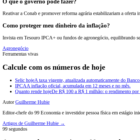
O que o governo pode fazer?
Reativar a Conab e promover reforma agrária estabilizariam a oferta 
Como proteger meu dinheiro da inflação?
Invista em Tesouro IPCA+ ou fundos de agronegócio, equilibrando se
Agronegócio
Ferramentas vivas
Calcule com os números de hoje
Selic hoje
A taxa vigente, atualizada automaticamente do Banco
IPCA
A inflação oficial, acumulada em 12 meses e no mês.
Quanto rende hoje
De R$ 100 a R$ 1 milhão: o rendimento por m
Autor
Guilherme Hubie
Editor-chefe do 99 Economia e investidor pessoa física em estágio in
Artigos de Guilherme Hubie →
99 segundos