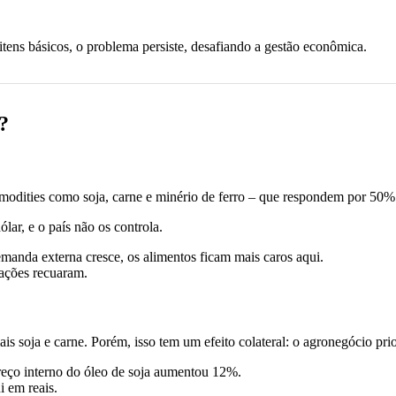
tens básicos, o problema persiste, desafiando a gestão econômica.
?
odities como soja, carne e minério de ferro – que respondem por 50% 
lar, e o país não os controla.
manda externa cresce, os alimentos ficam mais caros aqui.
ações recuaram.
 soja e carne. Porém, isso tem um efeito colateral: o agronegócio priori
reço interno do óleo de soja aumentou 12%.
i em reais.