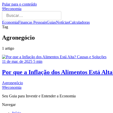
Pular para o conteúdo
99economia
Economia
Finanças Pessoais
Guias
Notícias
Calculadoras
Tag
Agronegócio
1 artigo
11 de mar. de 2025
5 min
Por que a Inflação dos Alimentos Está Alta
Agronegócio
99economia
Seu Guia para Investir e Entender a Economia
Navegar